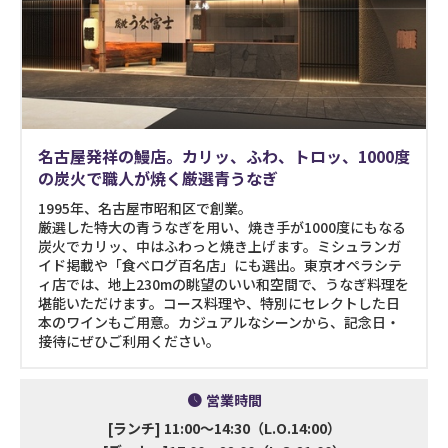
名古屋発祥の鰻店。カリッ、ふわ、トロッ、1000度
の炭火で職人が焼く厳選青うなぎ
1995年、名古屋市昭和区で創業。

厳選した特大の青うなぎを用い、焼き手が1000度にもなる
炭火でカリッ、中はふわっと焼き上げます。ミシュランガ
イド掲載や「食べログ百名店」にも選出。東京オペラシテ
ィ店では、地上230mの眺望のいい和空間で、うなぎ料理を
堪能いただけます。コース料理や、特別にセレクトした日
本のワインもご用意。カジュアルなシーンから、記念日・
接待にぜひご利用ください。
営業時間
[ランチ] 11:00～14:30（L.O.14:00）
