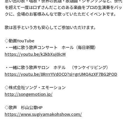
思い出の歌・唱歌・世界の民謡・歌謡曲・シャンソンなど、世代
を超えて一度は口ずさんだことのある楽曲をプロの生演奏をバッ
クに、会場のお客様みんなで歌っていたただくイベントです。
歌は苦手という方も安心してご参加いただけます。
◇動画YouTube
・一緒に歌う歌声コンサート ホール（毎日新聞）
https://youtu.be/k2kbXuj0icM
・一緒に歌う歌声サロン ホテル （サンケイリビング）
https://youtu.be/8RrrrYVdOCQ?si=grUMQAzXF7BG2POD
◇株式会社ソング・エモーション
http://songemotion.jp/
◇歌声 杉山公章HP
https://www.sugiyamakohshow.com/