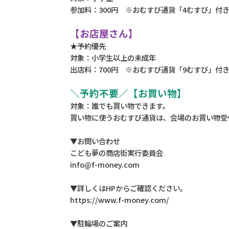
参加料：300円 ※おむすび通貨「4むすび」付
【お店屋さん】
★予約優先
対象：小学生以上の未成年
出店料：700円 ※おむすび通貨「9むすび」付
＼予約不要／【お買い物】
対象：誰でも買い物できます。
買い物に使うおむすび通貨は、会場のお買い物受
▼お問い合わせ
こども夢の商店街実行委員会
info@f-money.com
▼詳しくはHPからご確認ください。
https://www.f-money.com/
▼駐輪場のご案内