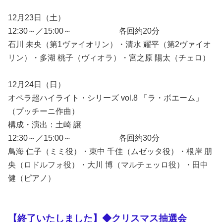
12月23日（土）
12:30～／15:00～ 各回約20分
石川 未央（第1ヴァイオリン）・清水 耀平（第2ヴァイオ
リン）・多湖 桃子（ヴィオラ）・宮之原 陽太（チェロ）
12月24日（日）
オペラ超ハイライト・シリーズ vol.8 「ラ・ボエーム」
（プッチーニ作曲）
構成・演出：土崎 譲
12:30～／15:00～ 各回約30分
鳥海 仁子（ミミ役）・東中 千佳（ムゼッタ役）・根岸 朋
央（ロドルフォ役）・大川 博（マルチェッロ役）・田中
健（ピアノ）
【終了いたしました】◆クリスマス抽選会